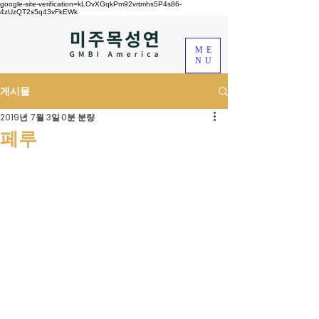
google-site-verification=kLOvXGqkPm92vrtmhs5P4s86-
4zUzQT2s5q43vFkEWk
ME
NU
게시물
2019년 7월 3일
0분 분량
페루