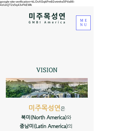
google-site-verification=kLOvXGqkPm92vrtmhs5P4s86-
4zUzQT2s5q43vFkEWk
ME
NU
미주목성연
은
북미(North America)
와
중남미(Latin America)
의