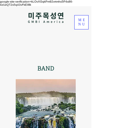
google-site-verification=kLOvXGqkPm92vrtmhs5P4s86-
4zUzQT2s5q43vFkEWk
ME
NU