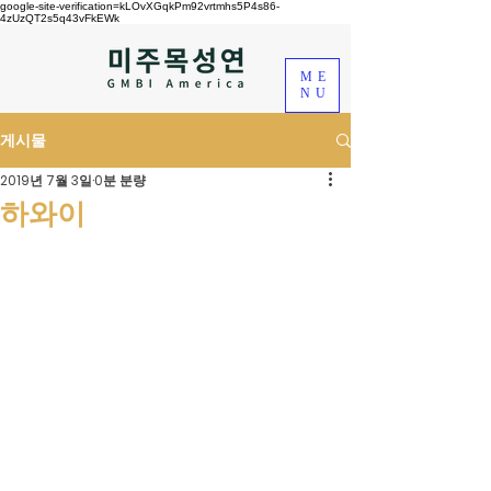
google-site-verification=kLOvXGqkPm92vrtmhs5P4s86-
4zUzQT2s5q43vFkEWk
ME
NU
게시물
2019년 7월 3일
0분 분량
하와이